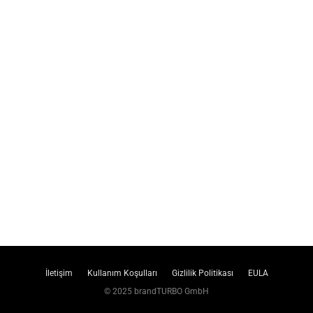
İletişim
Kullanım Koşulları
Gizlilik Politikası
EULA
© 2025 brandTURBO GmbH